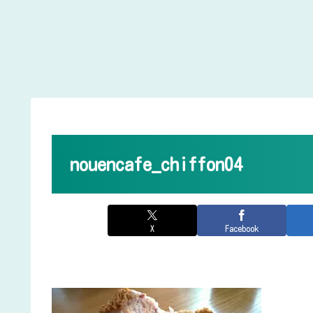
nouencafe_chiffon04
X
Facebook