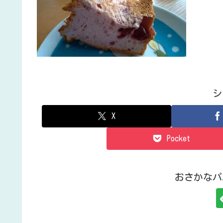
シ
X
Pocket
おさかなパ