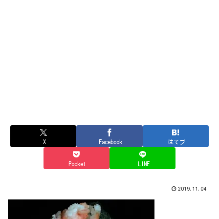
X
Facebook
はてブ
Pocket
LINE
2019.11.04