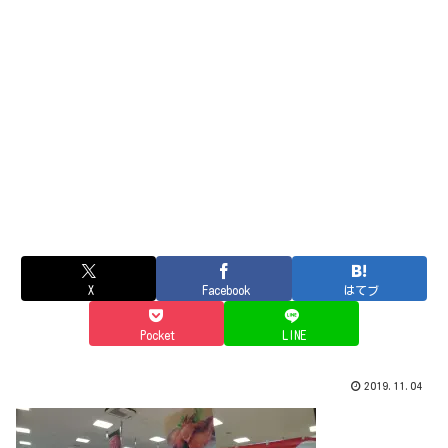
X
Facebook
はてブ
Pocket
LINE
2019.11.04