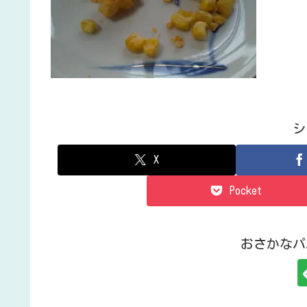
シ
X
Pocket
おさかなパ