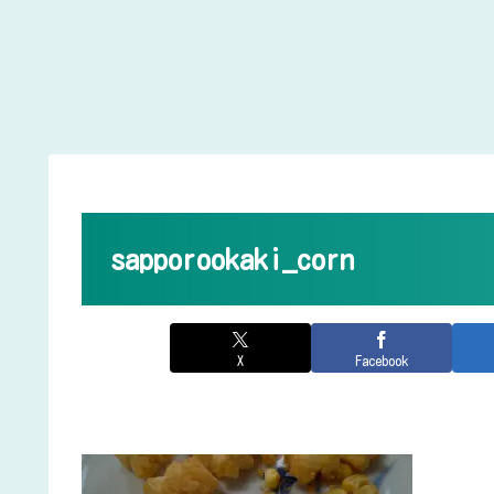
sapporookaki_corn
X
Facebook