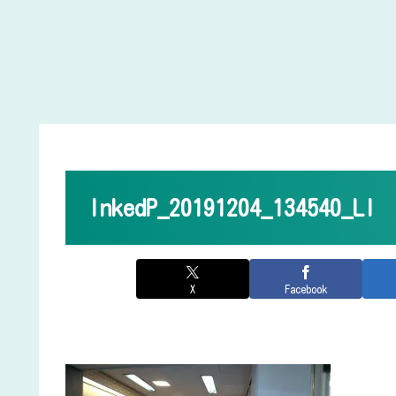
InkedP_20191204_134540_LI
X
Facebook