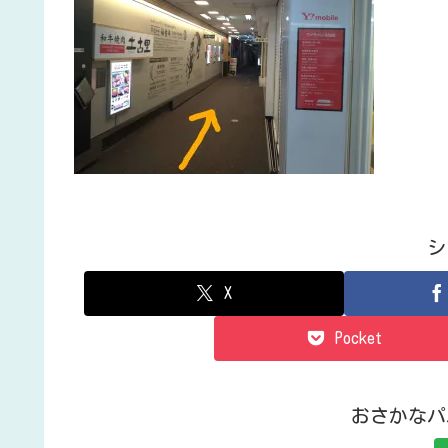
シ
X
Pocket
おさかなパ