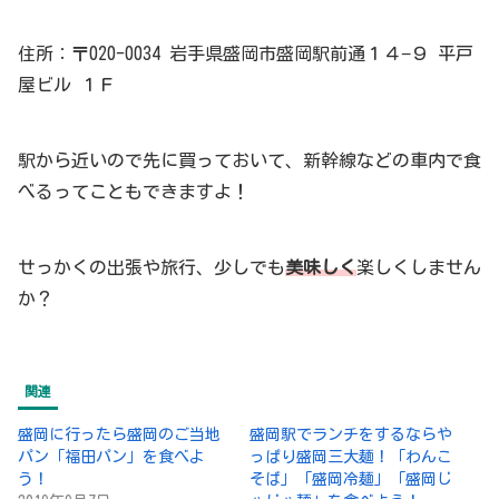
住所：〒020-0034 岩手県盛岡市盛岡駅前通１４−９ 平戸
屋ビル １Ｆ
駅から近いので先に買っておいて、新幹線などの車内で食
べるってこともできますよ！
せっかくの出張や旅行、少しでも
美味しく
楽しくしません
か？
関連
盛岡に行ったら盛岡のご当地
盛岡駅でランチをするならや
パン「福田パン」を食べよ
っぱり盛岡三大麺！「わんこ
う！
そば」「盛岡冷麺」「盛岡じ