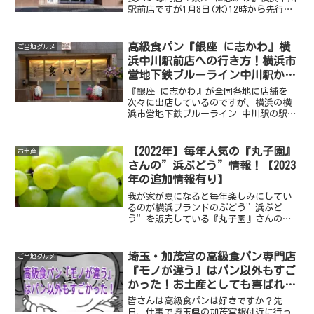
駅前店ですが1月8日(水)12時から先行予
約が始まりました。ですが予約しようと
思い電話してもサッパリつながらな
い、、そんな悩みを持った方に確実に予
高級食パン『銀座 に志かわ』横
ご当地グルメ
約する方法を教えます！
浜中川駅前店への行き方！横浜市
営地下鉄ブルーライン中川駅から
店舗まで写真付きで紹介！
『銀座 に志かわ』が全国各地に店舗を
次々に出店しているのですが、横浜の横
浜市営地下鉄ブルーライン 中川駅の駅前
に横浜中川駅前店としてオープンしまし
た。今回その横浜中川駅前店に実際にオ
ープン初日に行ってパンを購入しました
【2022年】毎年人気の『丸子園』
お土産
ので、最寄り駅でもある横浜市営地下鉄
さんの”浜ぶどう”情報！【2023
ブルーライン 中川駅から店舗までの行き
年の追加情報有り】
方等をまとめました。
我が家が夏になると毎年楽しみにしてい
るのが横浜ブランドのぶどう”浜ぶど
う”を販売している『丸子園』さんのぶ
どう。その『丸子園』さんの2022年のぶ
どう販売情報がわかりましたので早速ま
とめたいと思います。
埼玉・加茂宮の高級食パン専門店
ご当地グルメ
『モノが違う』はパン以外もすご
かった！お土産としても喜ばれ
る！
皆さんは高級食パンは好きですか？先
日、仕事で埼玉県の加茂宮駅付近に行っ