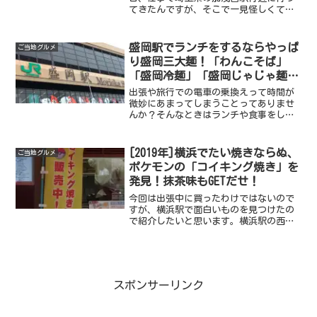
てきたんですが、そこで一見怪しくて不
思議な高級食パン専門店を見つけたので
紹介します。そのお店は『モノが違う』
という店名で、店名やパン以外にも店舗
盛岡駅でランチをするならやっぱ
ご当地グルメ
自体やパンを入れる袋のデザインももの
り盛岡三大麺！「わんこそば」
すごいんですよ。
「盛岡冷麺」「盛岡じゃじゃ麺」
を食べよう！
出張や旅行での電車の乗換えって時間が
微妙にあまってしまうことってありませ
んか？そんなときはランチや食事をした
り、お土産を見たりして時間をつぶして
いる人って多いと思います。あ今回は盛
岡駅で余った時間を使ってランチや食事
[2019年]横浜でたい焼きならぬ、
ご当地グルメ
をする場合、おすすめしたいところがあ
ポケモンの「コイキング焼き」を
りますので紹介します。
発見！抹茶味もGETだせ！
今回は出張中に買ったわけではないので
すが、横浜駅で面白いものを見つけたの
で紹介したいと思います。横浜駅の西口
にあるたい焼き屋さん「くりこ庵」でポ
ケモンのコイキングが「コイキング焼
き」として売られていたんです。私も私
の子供もポケモンが大好きなのでこれは
買うしかないと思い買ってみました！
スポンサーリンク