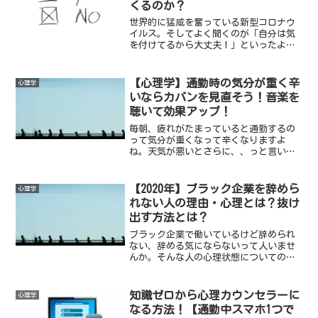
くるのか？
世界的に猛威を奮っている新型コロナウ
イルス。そしてよく聞くのが「自分は気
を付けてるから大丈夫！」といったよう
な意見。なぜそんなことをする人がいる
のでしょうか。それは心理学で研究、調
査されていてすでに結果が出ています。
【心理学】通勤時の気分が重く辛
心理学
いならカバンを見直そう！音楽を
聴いて効果アップ！
毎朝、疲れがたまっていると通勤するの
って気分が重くなって辛くなりますよ
ね。天気が悪いとさらに、、っと言い出
したらきりがないのですが、心理学的に
気分が軽くなる方法がありますのでご紹
介します。
【2020年】ブラック企業を辞めら
心理学
れない人の理由・心理とは？抜け
出す方法とは？
ブラック企業で働いているけど辞められ
ない、辞める気にならないって人いませ
んか。そんな人の心理状態についてのま
とめと、抜け出し方をまとめましたので
参考になればと思います。
知識ゼロから心理カウンセラーに
心理学
なる方法！【通勤中スマホ1つで