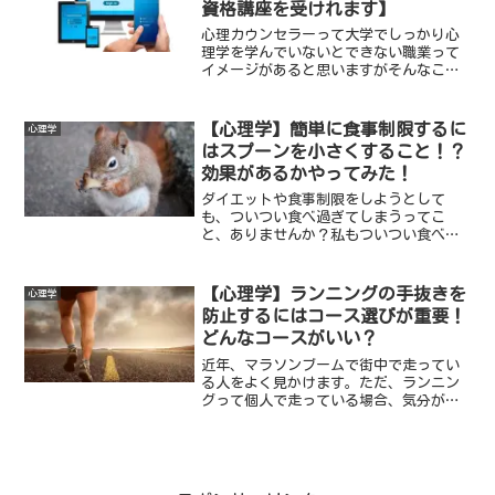
資格講座を受けれます】
心理カウンセラーって大学でしっかり心
理学を学んでいないとできない職業って
イメージがあると思いますがそんなこと
はありません。心理学、そして心理カウ
ンセラーに強い興味があればなんと”ス
マホ1つ”で資格を取れるんです。そして
【心理学】簡単に食事制限するに
心理学
資格を取った後もどうやって心理カウン
はスプーンを小さくすること！？
セラーとして活動していくかの方法やア
効果があるかやってみた！
ドバイスももらえたりも。
ダイエットや食事制限をしようとして
も、ついつい食べ過ぎてしまうってこ
と、ありませんか？私もついつい食べ過
ぎてしまうことがあり、後悔することも
しばしば、、心理学で実証された変わっ
た食事制限方法がありますので紹介しま
【心理学】ランニングの手抜きを
心理学
すね！
防止するにはコース選びが重要！
どんなコースがいい？
近年、マラソンブームで街中で走ってい
る人をよく見かけます。ただ、ランニン
グって個人で走っている場合、気分が乗
らないと手を抜いて走ってしまおうかな
ぁって気持ちになることもありますよ
ね。そんな時には心理学で実証されてい
る効果を活かしたコースの選び方があり
ます。