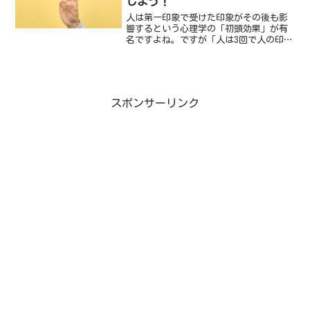
しよう！
た。
人は第一印象で受けた印象がその後も影
響するという心理学の「初頭効果」が有
名ですよね。ですが「人は3回で人の印象
を決定する」という[スリーセット理論]
というものもあるんです。今回はそのス
リーセット理論についてまとめました。
スポンサーリンク