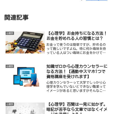
関連記事
【心理学】お金持ちになる方法！
心理学
お金を貯めれる人の習慣とは？
お金って使うのは簡単ですが、貯めるの
って難しいですよね。特に何か趣味を持
っている人はつい趣味にお金をかけてし
まい使ってしまうことあるのではないで
しょうか。そんなお金ですが、そもそも
貯められる人と貯められない人っている
知識ゼロから心理カウンセラーに
心理学
思います。何か違いはあるのでしょう
なる方法！【通勤中スマホ1つで
か？実は心理学的にある習慣がある人は
資格講座を受けれます】
お金が貯まりやすいとの結果があるので
す。
心理カウンセラーって大学でしっかり心
理学を学んでいないとできない職業って
イメージがあると思いますがそんなこと
はありません。心理学、そして心理カウ
ンセラーに強い興味があればなんと”ス
マホ1つ”で資格を取れるんです。そして
【心理学】百聞は一見に如かず。
心理学
資格を取った後もどうやって心理カウン
暗記が苦手なら文章ではなくイメ
セラーとして活動していくかの方法やア