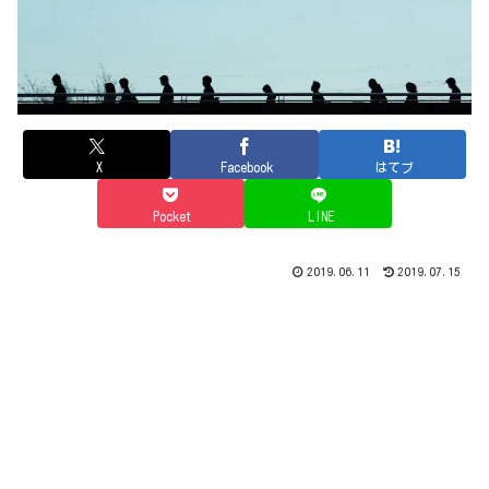
X
Facebook
はてブ
Pocket
LINE
2019.06.11
2019.07.15