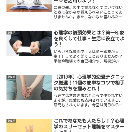
ージを活用しよう！
ドバイスももらえたりも。
普段の生活の中で覚えなくてはいけない
ときになかなか覚えられないことってあ
りませんか。また、なかなか言われたこ
とを覚えられないこともあると思いま
す。最近、私も仕事などでもなかなか覚
えられなくて苦労することも多々ありま
心理学の初頭効果とは？第一印象
心理学
す。そんな時、心理学で実証されている
を良くして仕事・生活に役立てよ
頭に残る覚え方があるのはご存じでしょ
う！
うか。
いろいろな場面で「人は第一印象が大
事！」ってよく聞くことありませんか？
学校や職場での自己紹介や、規模が小さ
な発表や規模が大きなプレゼンテーショ
ンでも第一印象が大事って言われますよ
ね。これって心理学の「初頭効果」とい
〔2019年〕心理学的恋愛テクニッ
心理学
うもので、実証されている効果なので
ク厳選！11個の簡単なコツで相手
す。
の気持ちを掴みとれ！
心理学はさまざまなところで使われてい
ますが、恋愛にも応用されていますし、
研究もされています。今回は明日からで
も心理学を使った簡単な恋愛テクニック
を紹介します。心理学を使った恋愛テク
ニックはたくさんあるのですが、今回は
これであなたも人たらし！？心理
心理学
シチュエーション別に3つの段階に分けて
学のスリーセット理論をマスター
より使いやすいものピックアップしまし